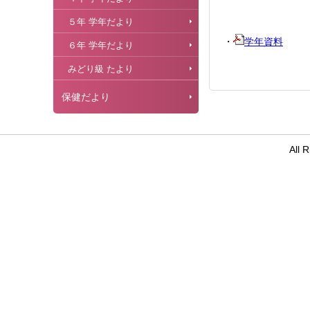
５年 学年だより
・
学年資料
６年 学年だより
みどり級 たより
保健だより
All