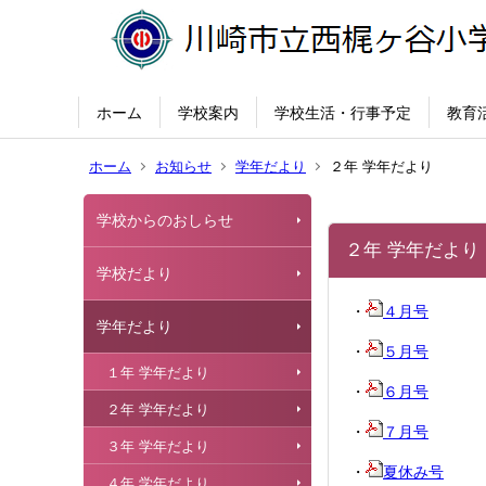
ホーム
学校案内
学校生活・行事予定
教育
ホーム
お知らせ
学年だより
２年 学年だより
学校からのおしらせ
２年 学年だより
学校だより
・
４月号
学年だより
・
５月号
１年 学年だより
・
６月号
２年 学年だより
・
７月号
３年 学年だより
・
夏休み号
４年 学年だより