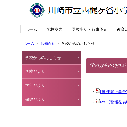
ホーム
学校案内
学校生活・行事予定
教育
ホーム
お知らせ
学校からのおしらせ
学校からのおしらせ
学校からのお知
学校だより
学年だより
・
R8 年間行事
保健だより
・
R8 【警報発