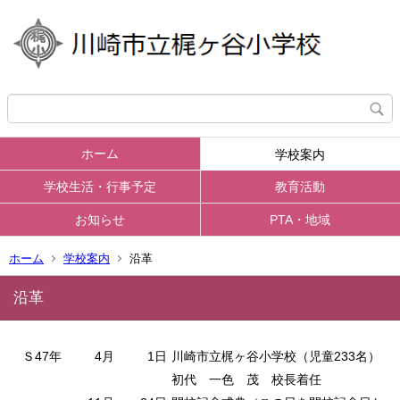
ホーム
学校案内
学校生活・行事予定
教育活動
お知らせ
PTA・地域
ホーム
学校案内
沿革
沿革
Ｓ47年
4月
1日
川崎市立梶ヶ谷小学校（児童233名）
初代 一色 茂 校長着任