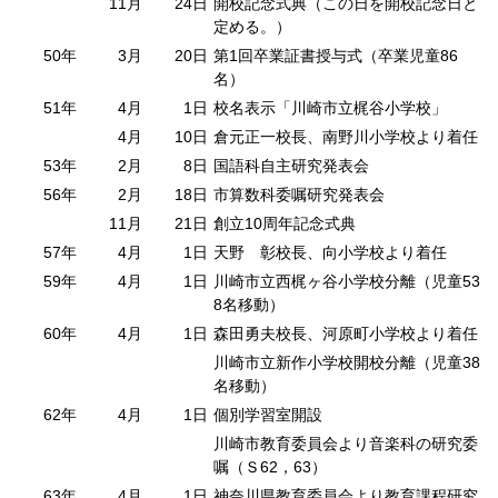
11月
24日
開校記念式典（この日を開校記念日と
定める。）
50年
3月
20日
第1回卒業証書授与式（卒業児童86
名）
51年
4月
1日
校名表示「川崎市立梶谷小学校」
4月
10日
倉元正一校長、南野川小学校より着任
53年
2月
8日
国語科自主研究発表会
56年
2月
18日
市算数科委嘱研究発表会
11月
21日
創立10周年記念式典
57年
4月
1日
天野 彰校長、向小学校より着任
59年
4月
1日
川崎市立西梶ヶ谷小学校分離（児童53
8名移動）
60年
4月
1日
森田勇夫校長、河原町小学校より着任
川崎市立新作小学校開校分離（児童38
名移動）
62年
4月
1日
個別学習室開設
川崎市教育委員会より音楽科の研究委
嘱（Ｓ62，63）
63年
4月
1日
神奈川県教育委員会より教育課程研究