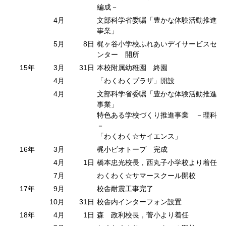
編成－
4月
文部科学省委嘱「豊かな体験活動推進
事業」
5月
8日
梶ヶ谷小学校ふれあいデイサービスセ
ンター 開所
15年
3月
31日
本校附属幼稚園 終園
4月
「わくわくプラザ」開設
4月
文部科学省委嘱「豊かな体験活動推進
事業」
特色ある学校づくり推進事業 －理科
－
「わくわく☆サイエンス」
16年
3月
梶小ビオトープ 完成
4月
1日
橋本忠光校長，西丸子小学校より着任
7月
わくわく☆サマースクール開校
17年
9月
校舎耐震工事完了
10月
31日
校舎内インターフォン設置
18年
4月
1日
森 政利校長，菅小より着任