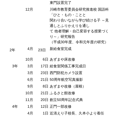
東門設置完了
12月
川崎市教育委員会研究推進校 国語科
「ひと・もの・ことと
関わり合いながら学び続ける子 ～見
通しとふりかえりを通し
て 他者理解・自己変容する授業づく
り～」研究報告
（平成30年度、令和元年度の研究）
4月
新給食室完成
2年
23日
10月
6日
あずまや床改修
3年
3月
17日
給食室関係工事完成日
3月
23日
西門防犯カメラ設置
6月
21日
50周年航空写真撮影
9月
8日
あずまや改修（屋根）
10月
21日
ふるさと館改修
11月
20日
創立50周年記念式典
4年
1月
12日
正門一部改修
4月
1日
近清えり子校長、久本小より着任