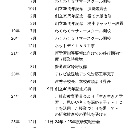
7月
わくわく☆サマースクール開校
10月
創立35周年記念 演劇鑑賞会
2月
創立35周年記念 投てき版改修
3月
創立35周年記念 梶小ギャラリー設置
19年
7月
わくわく☆サマースクール開校
20年
7月
わくわく☆サマースクール開校
12月
ネットデイＬＡＮ工事
21年
4月
新学習指導要領に向けての移行期初年
度（授業時数増）
8月
普通教室冷房設備
23年
3月
テレビ放送地デジ化対応工事完了
4月
岸秀子校長、本校教頭より昇任
10月
19日
創立40周年記念式典
24年
4月
川崎市教育委員会より「生き生きと学
習し、思いや考えを深める子」～ＩＣ
Ｔを活用した授業づくりを通して～
の研究推進校の委託を受ける
25年
12月
11日
24年・25年度研究報告会