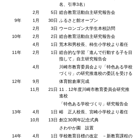
名、引率3名）
2月
5日
総合教育活動自主研究報告会
9年
1月
30日
ふるさと館オープン
2月
3日
ウーロンゴン大学生本校訪問
10年
2月
2日
総合教育活動自主研究報告会
4月
1日
荒木和男校長、柿生小学校より着任
11年
2月
1日
総合的な学習「進んで行動する子を目
指して」自主研究報告会
4月
川崎市教育委員会より「特色ある学校
づくり」の研究推進校の委託を受ける
12年
9月
体育館倉庫完成
11月
21日
11．12年度川崎市教育委員会研究推
進校
「特色ある学校づくり」研究報告会
13年
4月
1日
峪 正人校長、宮崎小学校より着任
10月
13日
創立30周年記念式典
さわやか園 設置
14年
4月
1日
学校教育目標の改定 －新教育課程の