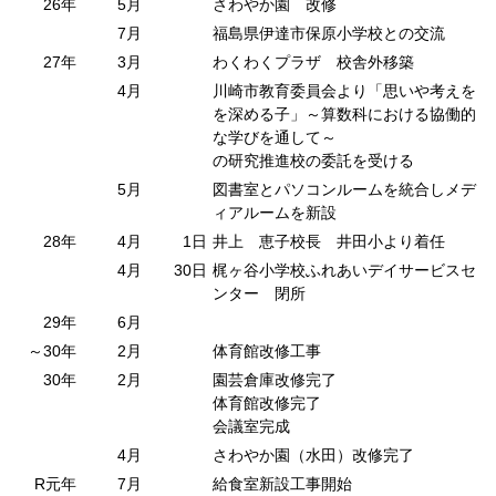
26年
5月
さわやか園 改修
7月
福島県伊達市保原小学校との交流
27年
3月
わくわくプラザ 校舎外移築
4月
川崎市教育委員会より「思いや考えを
を深める子」～算数科における協働的
な学びを通して～
の研究推進校の委託を受ける
5月
図書室とパソコンルームを統合しメデ
ィアルームを新設
28年
4月
1日
井上 恵子校長 井田小より着任
4月
30日
梶ヶ谷小学校ふれあいデイサービスセ
ンター 閉所
29年
6月
～30年
2月
体育館改修工事
30年
2月
園芸倉庫改修完了
体育館改修完了
会議室完成
4月
さわやか園（水田）改修完了
R元年
7月
給食室新設工事開始