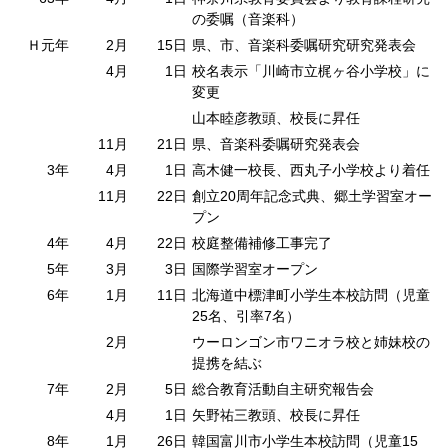
の委嘱（音楽科）
Ｈ元年
2月
15日
県、市、音楽科委嘱研究研究発表会
4月
1日
校名表示「川崎市立梶ヶ谷小学校」に
変更
山本睦彦教頭、校長に昇任
11月
21日
県、音楽科委嘱研究発表会
3年
4月
1日
高木健一校長、西丸子小学校より着任
11月
22日
創立20周年記念式典、郷土学習室オー
プン
4年
4月
22日
校庭整備補修工事完了
5年
3月
3日
国際学習室オープン
6年
1月
11日
北海道中標津町小学生本校訪問（児童
25名、引率7名）
2月
ウーロンゴン市ワニオラ校と姉妹校の
提携を結ぶ
7年
2月
5日
総合教育活動自主研究報告会
4月
1日
矢野祐三教頭、校長に昇任
8年
1月
26日
韓国富川市小学生本校訪問（児童15