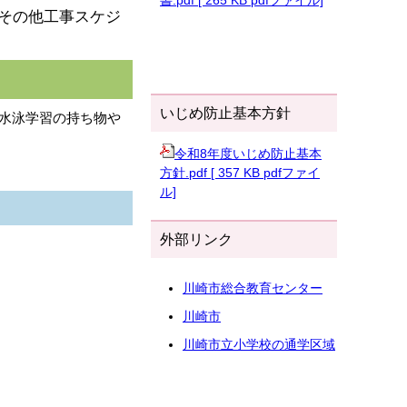
書.pdf [ 265 KB pdfファイル]
帯その他工事スケジ
いじめ防止基本方針
。水泳学習の持ち物や
令和8年度いじめ防止基本
方針.pdf [ 357 KB pdfファイ
ル]
。
外部リンク
川崎市総合教育センター
川崎市
川崎市立小学校の通学区域