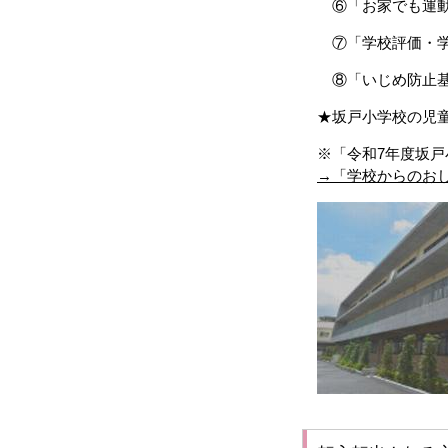
⑥「お家でも運動
⑦「学校評価・学
⑧「いじめ防止基
★坂戸小学校の児
※「
令和7年度坂
→「学校からのお