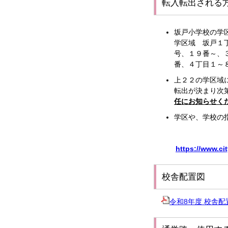
転入転出される
坂戸小学校の学
学区域 坂戸１
号、１９番～、
番、４丁目１～
上２２の学区域
転出が決まり次
任にお知らせく
学区や、学校の
https://www.ci
校舎配置図
令和8年度 校舎配置図.