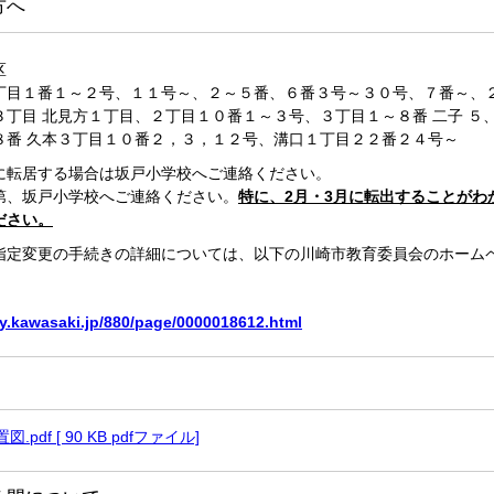
方へ
区
丁目１番１～２号、１１号～、２～５番、６番３号～３０号、７番～、
３丁目 北見方１丁目、２丁目１０番１～３号、３丁目１～８番 二子 ５
８番 久本３丁目１０番２，３，１２号、溝口１丁目２２番２４号～
に転居する場合は坂戸小学校へご連絡ください。
第、坂戸小学校へご連絡ください。
特に、2月・3月に転出することがわ
ださい。
指定変更の手続きの詳細については、以下の川崎市教育委員会のホーム
ty.kawasaki.jp/880/page/0000018612.html
pdf [ 90 KB pdfファイル]