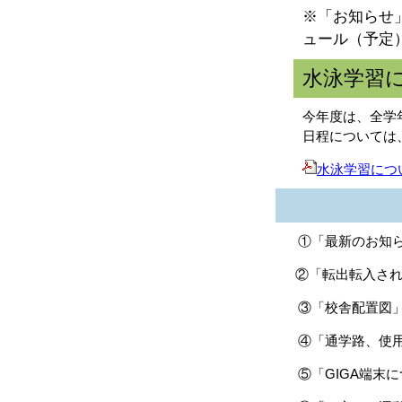
※「お知らせ
ュール（予定
水泳学習
今年度は、全学
日程については
水泳学習についての
①
「最新のお知
②
「転出転入さ
③「校舎配置図
④「通学路、使用
⑤「GIGA端末に