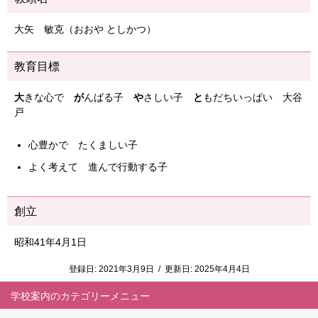
大矢 敏克（おおや としかつ）
教育目標
大
きな心で
が
んばる子
や
さしい子
と
もだちいっぱい 大谷
戸
心豊かで たくましい子
よく考えて 進んで行動する子
創立
昭和41年4月1日
登録日:
2021年3月9日
/
更新日:
2025年4月4日
学校案内