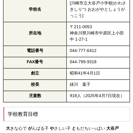
[川崎市立大谷戸小学校|かわさ
学校名
きしりつ おおがやとしょうが
っこう]
〒211-0053
所在地
神奈川県川崎市中原区上小田
中 1-27-1
電話番号
044-777-6412
FAX番号
044-799-9318
創立
昭和41年4月1日
校長
緑川 葉子
児童数
918人（2025年4月7日現在）
学校教育目標
大
きな心で
が
んばる子
や
さしい子
と
もだちいっぱい
大谷戸