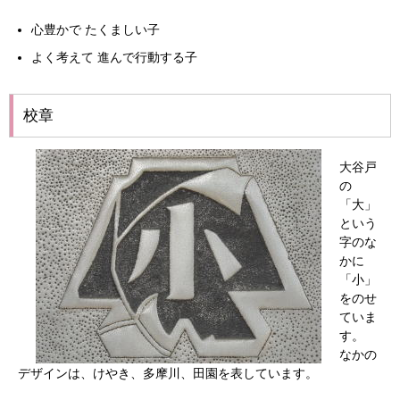
心豊かで たくましい子
よく考えて 進んで行動する子
校章
大谷戸
の
「大」
という
字のな
かに
「小」
をのせ
ていま
す。
なかの
デザインは、けやき、多摩川、田園を表しています。