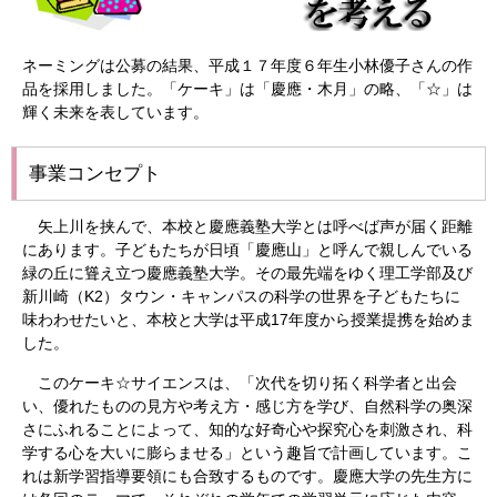
ネーミングは公募の結果、平成１７年度６年生小林優子さんの作
品を採用しました。「ケーキ」は「慶應・木月」の略、「☆」は
輝く未来を表しています。
事業コンセプト
矢上川を挟んで、本校と慶應義塾大学とは呼べば声が届く距離
にあります。子どもたちが日頃「慶應山」と呼んで親しんでいる
緑の丘に聳え立つ慶應義塾大学。その最先端をゆく理工学部及び
新川崎（K2）タウン・キャンパスの科学の世界を子どもたちに
味わわせたいと、本校と大学は平成17年度から授業提携を始めま
した。
このケーキ☆サイエンスは、「次代を切り拓く科学者と出会
い、優れたものの見方や考え方・感じ方を学び、自然科学の奥深
さにふれることによって、知的な好奇心や探究心を刺激され、科
学する心を大いに膨らませる」という趣旨で計画しています。こ
れは新学習指導要領にも合致するものです。慶應大学の先生方に