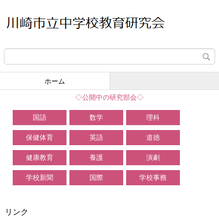
ホーム
◇公開中の研究部会◇
国語
数学
理科
保健体育
英語
道徳
健康教育
養護
演劇
学校新聞
国際
学校事務
リンク