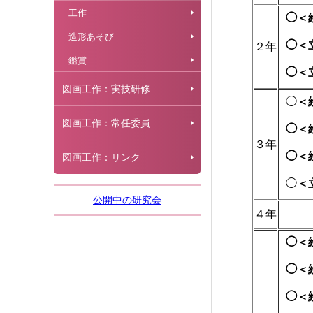
工作
◯＜
造形あそび
◯＜
２年
鑑賞
◯＜
図画工作：実技研修
◯
＜
図画工作：常任委員
◯＜
３年
◯＜
図画工作：リンク
◯
＜
公開中の研究会
４年
◯＜絵
◯＜
◯＜