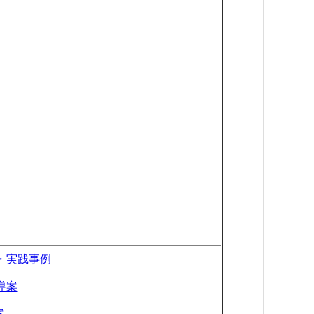
・実践事例
導案
案