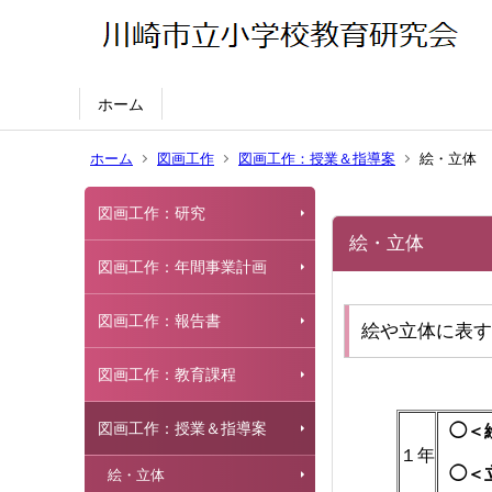
ホーム
ホーム
図画工作
図画工作：授業＆指導案
絵・立体
図画工作：研究
絵・立体
図画工作：年間事業計画
図画工作：報告書
絵や立体に表す
図画工作：教育課程
図画工作：授業＆指導案
◯＜
１年
◯＜
絵・立体