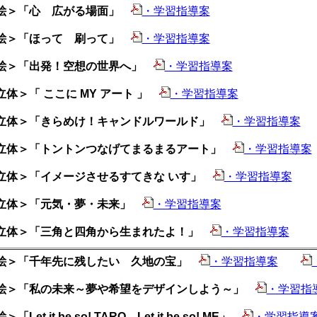
絵＞「心 広がる場面」
・学習指導案
絵＞「ほって 刷って」
・学習指導案
絵＞「出発！空想の世界へ」
・学習指導案
立体＞「 ここに MY アート 」
・学習指導案
立体＞「きらめけ！キャンドルワールド」
・学習指導案
立体＞「トントンつなげてまるまるアート」
・学習指導案
立体＞「イメージさせるすてきな いす」
・学習指導案
立体＞「元気・夢・未来」
・学習指導案
立体＞「三角と四角から生まれたよ！」
・学習指導案
絵＞「千年先に残したい 久地の宝」
・学習指導案
絵＞「私の未来～夢や希望をデザインしよう～」
・学習指
「Let it be so! TARO Let it be so! ME」
・学習指導