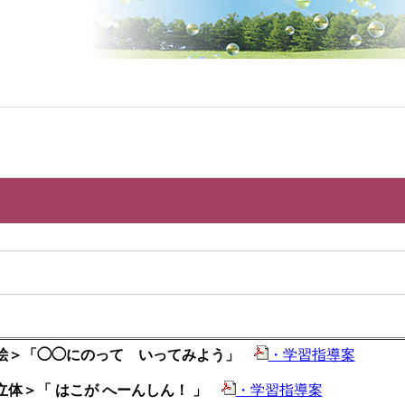
絵＞「◯◯にのって いってみよう」
・学習指導案
立体＞「 はこが へーんしん！ 」
・学習指導案