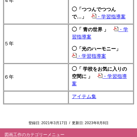
４年
◯「つつんでつつん
で…」
・学習指導案
◯「 青の世界 」
・学
習指導案
５年
◯「光のハーモニー」
・学習指導案
◯「 学校をお気に入りの
空間に 」
・学習指導
６年
案
アイテム集
登録日:
2021年3月17日
/
更新日:
2023年8月8日
図画工作