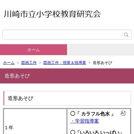
ホーム
ホーム
図画工作
図画工作：授業＆指導案
造形あそび
造形あそび
造形あそび
◯「 カラフル色水 」
・学習指導案
１年
◯「いろいろ いっぱい」