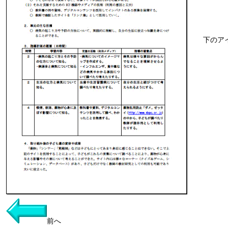
下のア
前へ