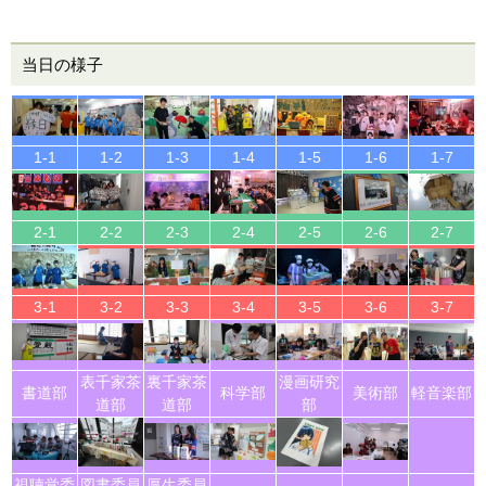
当日の様子
1-1
1-2
1-3
1-4
1-5
1-6
1-7
2-1
2-2
2-3
2-4
2-5
2-6
2-7
3-1
3-2
3-3
3-4
3-5
3-6
3-7
表千家茶
裏千家茶
漫画研究
書道部
科学部
美術部
軽音楽部
道部
道部
部
視聴覚委
図書委員
厚生委員