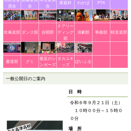
家庭科
わかば
PTA
員会
会
会
チアリー
吹奏楽部
ダンス部
合唱部
ディング
演劇部
筝曲部
軽音楽部
部
俊足のシ
タカユキ
書道部
グミ
ぽいふる
ンガーズ
ッズ
一般公開日のご案内
日 時
令和６年９月２１日（土）
１０時００分～１５時０
０分
場 所