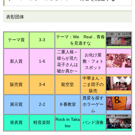
表彰団体
テーマ：We Real．青春
テーマ賞
3-3
を見逃すな
二重人格～
お化け屋
彼らが見た
新人賞
1-6
敷・フォト
花子さんは
スポット
嘘か真か～
中華まん・
販売賞
3-4
龍空堂
ごま団子の
販売
異変を探す
展示賞
2-2
８番教室
ホラーゲー
ム
Rock in Taka
発表賞
軽音楽部
バンド演奏
tsu