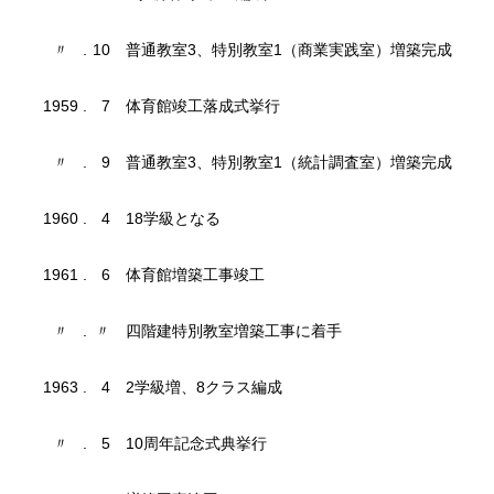
〃
.
10
普通教室3、特別教室1（商業実践室）増築完成
1959
.
7
体育館竣工落成式挙行
〃
.
9
普通教室3、特別教室1（統計調査室）増築完成
1960
.
4
18学級となる
1961
.
6
体育館増築工事竣工
〃
.
〃
四階建特別教室増築工事に着手
1963
.
4
2学級増、8クラス編成
〃
.
5
10周年記念式典挙行