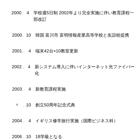
2000
.
4
学校週5日制 2002年より完全実施に伴い教育課程一
部改訂
2000
.
10
韓国 富川市 富明情報産業高等学校と友誼校提携
2001
.
4
端末42台×10教室更新
2002
.
4
新システム導入に伴いインターネット光ファイバー
化
2003
.
4
新教育課程実施
〃
.
10
創立50周年記念式典
2004
.
4
イギリス修学旅行実施（国際ビジネス科）
2006
.
10
18学級となる