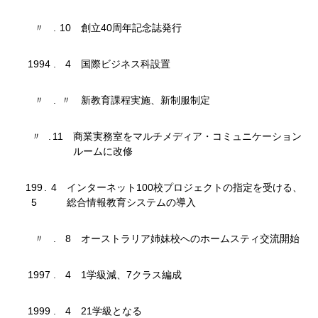
〃
.
10
創立40周年記念誌発行
1994
.
4
国際ビジネス科設置
〃
.
〃
新教育課程実施、新制服制定
〃
.
11
商業実務室をマルチメディア・コミュニケーション
ルームに改修
199
.
4
インターネット100校プロジェクトの指定を受ける、
5
総合情報教育システムの導入
〃
.
8
オーストラリア姉妹校へのホームスティ交流開始
1997
.
4
1学級減、7クラス編成
1999
.
4
21学級となる