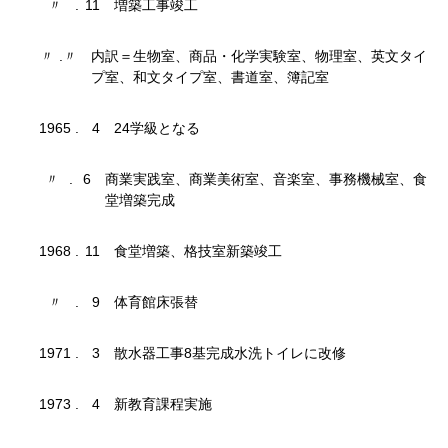
〃
.
11
増築工事竣工
〃
.
〃
内訳＝生物室、商品・化学実験室、物理室、英文タイ
プ室、和文タイプ室、書道室、簿記室
1965
.
4
24学級となる
〃
.
6
商業実践室、商業美術室、音楽室、事務機械室、食
堂増築完成
1968
.
11
食堂増築、格技室新築竣工
〃
.
9
体育館床張替
1971
.
3
散水器工事8基完成水洗トイレに改修
1973
.
4
新教育課程実施