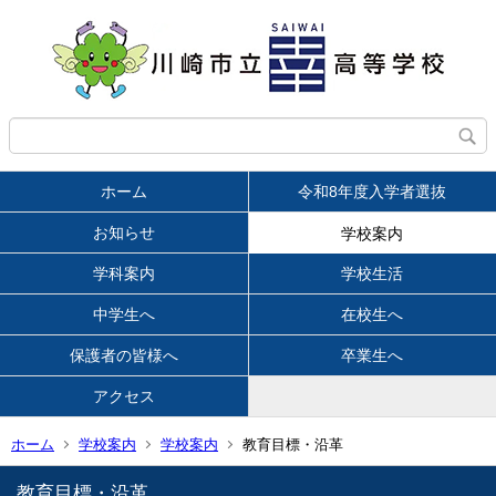
ホーム
令和8年度入学者選抜
お知らせ
学校案内
学科案内
学校生活
中学生へ
在校生へ
保護者の皆様へ
卒業生へ
アクセス
ホーム
学校案内
学校案内
教育目標・沿革
教育目標・沿革