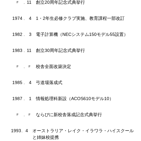
〃
.
11
創立20周年記念式典挙行
1974
.
4
1・2年生必修クラブ実施、教育課程一部改訂
1982
.
3
電子計算機（NECシステム150モデル55設置）
1983
.
11
創立30周年記念式典挙行
〃
.
〃
校舎全面改築決定
1985
.
4
弓道場落成式
1987
.
1
情報処理科新設（ACOS610モデル10）
〃
.
〃
ならびに新校舎落成記念式典挙行
1993
.
4
オーストラリア・レイク・イラワラ・ハイスクール
と姉妹校提携