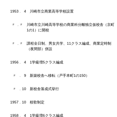
1953
.
4
川崎市立商業高等学校設置
〃
.
〃
川崎市立川崎高等学校の商業科分離独立仮校舎（京町
1の1）に開校
〃
.
〃
課程全日制、男女共学、11クラス編成、商業定時制
（夜間部）併設
1956
.
4
1学級増5クラス編成
〃
.
9
新築校舎へ移転（戸手本町1の150）
〃
.
10
新校舎落成式挙行
1957
.
10
校歌制定
1958
.
4
1学級増6クラス編成