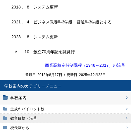
2018
.
8
システム更新
2021
.
4
ビジネス教養科3学級・普通科3学級とする
2023
.
8
システム更新
〃
.
10
創立70周年記念誌発行
商業高校定時制課程（1948～2017）の沿革
登録日:
2013年8月17日
/
更新日:
2025年12月22日
学校案内
学校案内
生成AIパイロット校
教育目標・沿革
校長室から