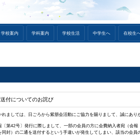
学校案内
学科案内
学校生活
中学生へ
在校生
〕送付についてのお詫び
かれましては、日ごろから紫朋会活動にご協力を賜りまして、誠にあり
報〔第42号〕発行に際しまして、一部の会員の方に会費納入者宛（会報
を同封）の二通を送付するという手違いが発生してしまい、該当の会員