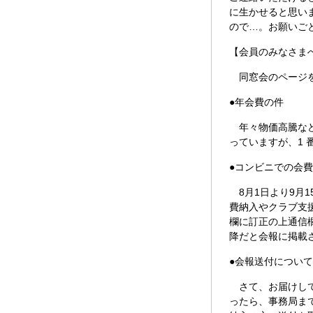
に生かせると思い
ので…。お願いご
【会員のみなさま
同窓会のページを
●年会費の件
年々物価高騰な
っていますが、1
●コンビニでの会
8月1日より9月
費納入やクラブ支
欄に訂正の上通信
降だと会報に掲載
●
会報送付について
さて、お届けし
ったら、事務局ま