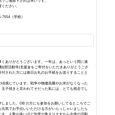
でご連絡下されば幸いです。
ください。
7554（学校）
厚くありがとうございます。一年は、あっという間に過
徒活動(部活動等)支援金をご寄付をいただきありがとうござ
寄付された方には後日お礼のお手紙をお送りすることと
の頃感じています。戦争や物価高騰やお米がなくなった
・玉子焼きと言われてそだった私には、とても残念でし
しました。OB の方にも参加をお願いしてるところでご
お元気でお手伝いいただける方がいらっしゃいましたら
ます。人数が多いほど知恵が集まりますから今後の活動