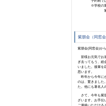
予約制ではあり
※学校の業務に
紫朋会事務局 
E-mail sh
紫朋会（同窓会
紫朋会(同窓会)か
皆様お元気でお過
ぎ去ってもう、総会
いました。後輩を
思います。
昨年から今年にか
のは、驚きました
た。他にも著名人
さて、今年も紫朋
ざいます。お手伝
ご連絡いただける