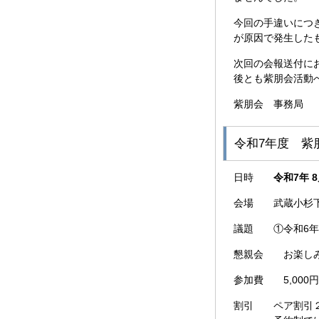
今回の手違いにつ
が原因で発生した
次回の会報送付に
後とも紫朋会活動
紫朋会 事務局
令和7年度 紫
日時
令和7年 8
会場 武蔵小杉下車8
議題 ①令和6年
懇親会 お楽しみ
参加費 5,000
割引 ペア割引２