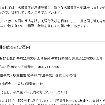
きましては、名簿業者が急遽廃業し、新たな名簿業者へ委託をしました
もので、猛省しているところでございます。
おいては、今回の反省を踏まえ送付依頼を明確にし、二度と同じ過ちを
へのご協力並びにご指導ご鞭撻を宜しくお願い申しあげます。
朋会総会のご案内
月24日(日)
午前11時30分より受付 午前12時開会 懇親会12時30分より
分 ホテル「精養軒」 044-711-8855
度事業・収支報告 ②令和7年度事業計画案 ③その他
抽選会 ・OBの演奏会 ・他
円（但し、卒業後２年以内の方は2,000円でOK）
人１組で、500円ずつ割引します。（卒業生同士のお友達・ご夫婦・