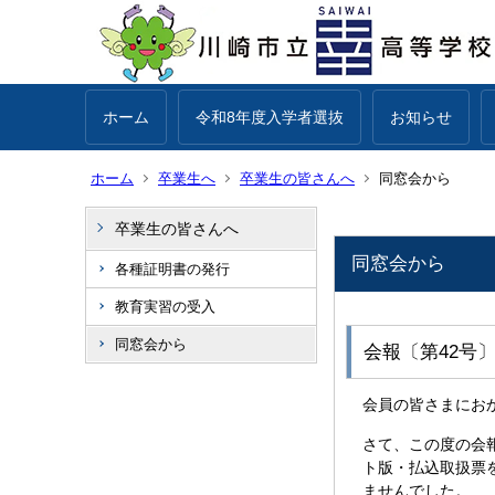
ホーム
令和8年度入学者選抜
お知らせ
ホーム
卒業生へ
卒業生の皆さんへ
同窓会から
卒業生の皆さんへ
同窓会から
各種証明書の発行
教育実習の受入
同窓会から
会報〔第42号
会員の皆さまにお
さて、この度の会
ト版・払込取扱票
ませんでした。