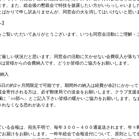
ます。また、総会後の懇親会で特技を披露したい方がいらっしゃいまし
とばかりで申し訳ありませんが、同窓会の火を消してはいけないと思い
へ】
ご覧いただいてありがとうございます。いつも同窓会活動にご理解・
ど厳しい状況だと思います。同窓会の活動に欠かせない会費収入が落ち
 番は皆様からの会費納入です。どうか皆様のご協力をお願いします。
費納入
15日の約2ヶ月間限定で可能です。期間外の納入は経費が余計にかかっ
援金寄付される方は、必ず郵便局での送金をお願いします。クラブ支援
欄に「○○部へ」とご記入下さい皆様の暖かいご協力をお願いします。な
されなくなる恐れがあります。
ている会報は、宛先不明で、毎年３００～４００通返送されます。年々
でお届けをお願いします。一昨年総会で会報送付について、原則として