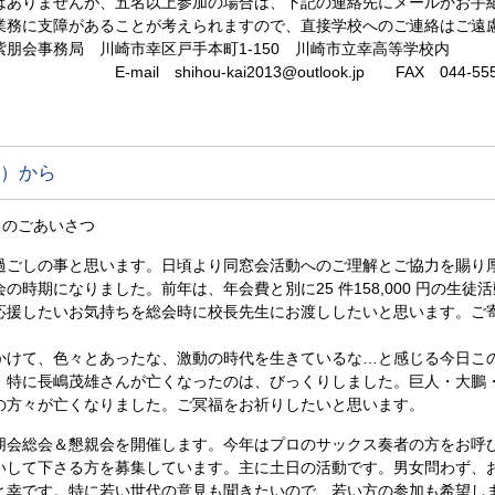
ませんが、五名以上参加の場合は、下記の連絡先にメールかお手紙
支障があることが考えられますので、直接学校へのご連絡はご遠慮
川崎市幸区戸手本町1-150 川崎市立幸高等学校内
ihou-kai2013@outlook.jp FAX 044-555-
）から
らのごあいさつ
ごしの事と思います。日頃より同窓会活動へのご理解とご協力を賜り
の時期になりました。前年は、年会費と別に25 件158,000 円の生
応援したいお気持ちを総会時に校長先生にお渡ししたいと思います。ご
けて、色々とあったな、激動の時代を生きているな…と感じる今日こ
。特に長嶋茂雄さんが亡くなったのは、びっくりしました。巨人・大鵬
の方々が亡くなりました。ご冥福をお祈りしたいと思います。
会総会＆懇親会を開催します。今年はプロのサックス奏者の方をお呼び
いして下さる方を募集しています。主に土日の活動です。男女問わず、
と幸です。特に若い世代の意見も聞きたいので、若い方の参加も希望し