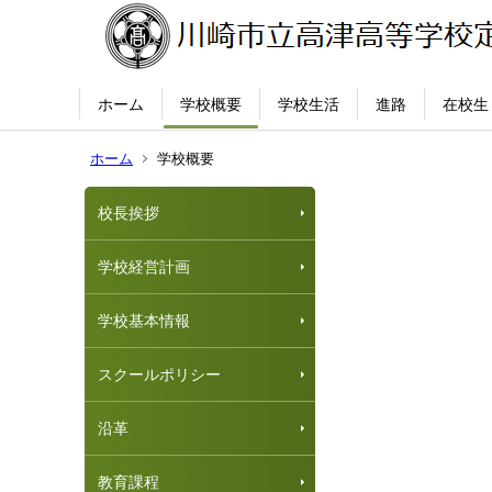
ホーム
学校概要
学校生活
進路
在校生
ホーム
学校概要
校長挨拶
学校経営計画
学校基本情報
スクールポリシー
沿革
教育課程