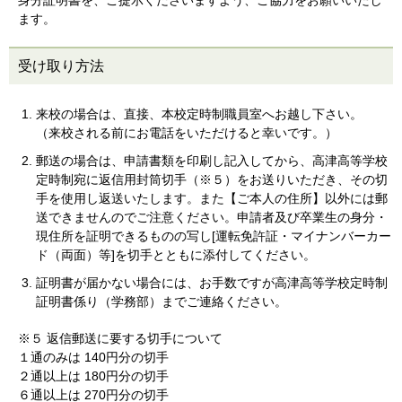
身分証明書を、ご提示くださいますよう、ご協力をお願いいたし
ます。
受け取り方法
来校の場合は、直接、本校定時制職員室へお越し下さい。
（来校される前にお電話をいただけると幸いです。）
郵送の場合は、申請書類を印刷し記入してから、高津高等学校
定時制宛に返信用封筒切手（※５）をお送りいただき、その切
手を使用し返送いたします。また【ご本人の住所】以外には郵
送できませんのでご注意ください。申請者及び卒業生の身分・
現住所を証明できるものの写し[運転免許証・マイナンバーカー
ド（両面）等]を切手とともに添付してください。
証明書が届かない場合には、お手数ですが高津高等学校定時制
証明書係り（学務部）までご連絡ください。
※５ 返信郵送に要する切手について
１通のみは 140円分の切手
２通以上は 180円分の切手
６通以上は 270円分の切手