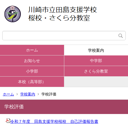
ホーム
学校案内
お知らせ
中学部
小学部
さくら分教室
本校（高等部）
ホーム
学校案内
学校評価
学校評価
令和７年度 田島支援学校桜校 自己評価報告書