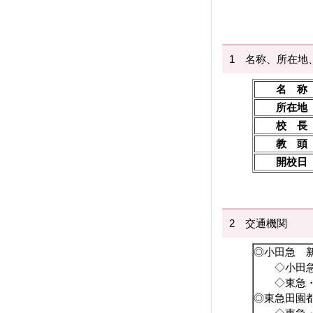
1 名称、所在地
名 称
所在地
校 長
教 頭
開校日
2 交通機関
◎小田急 
◇小田急バ
◇東急・小
◎東急田園