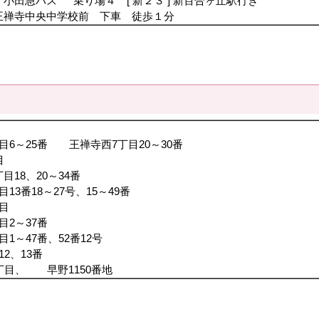
田急バス 乗り場４ [ 新２３ ] 新百合ヶ丘駅行き
王禅寺中央中学校前 下車 徒歩１分
目6～25番 王禅寺西7丁目20～30番
目
目18、20～34番
目13番18～27号、15～49番
目
目2～37番
1～47番、52番12号
目12、13番
丁目、 早野1150番地