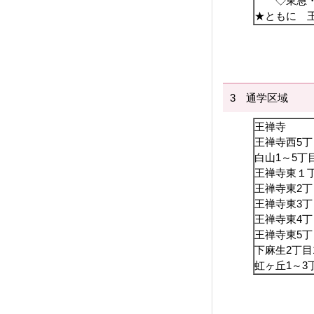
◇東急・小
★ともに 
3 通学区域
王禅寺
王禅寺西5丁
白山1～5丁
王禅寺東１丁
王禅寺東2丁
王禅寺東3丁
王禅寺東4丁
王禅寺東5丁目
下麻生2丁
虹ヶ丘1～3