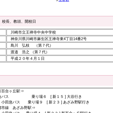
、校長、教頭、開校日
川崎市立王禅寺中央中学校
神奈川県川崎市麻生区王禅寺東4丁目14番2号
島川 弘枝 （第７代）
渡邉 浩之 （第７代）
平成２０年４月１日
新百合ヶ丘駅⇒
ス 乗り場６ [ 新１５ ] 大谷行き
田急バス 乗り場９ [ 新２３ ] あざみ野駅行き
都市線 あざみ野駅⇒