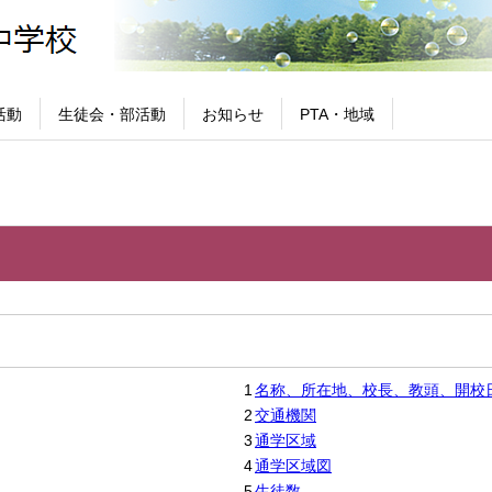
活動
生徒会・部活動
お知らせ
PTA・地域
1
名称、所在地、校長、教頭、開校
2
交通機関
3
通学区域
4
通学区域図
5
生徒数