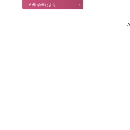
６年 学年だより
A