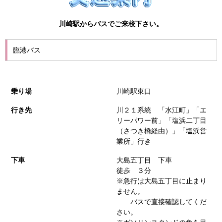
川崎駅からバスでご来校下さい。
臨港バス
乗り場
川崎駅東口
行き先
川２１系統 「水江町」「エ
リーパワー前」「塩浜二丁目
（さつき橋経由）」「塩浜営
業所」行き
下車
大島五丁目 下車
徒歩 ３分
※急行は大島五丁目に止まり
ません。
バスで直接確認してくだ
さい。