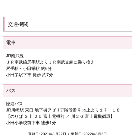
交通機関
電車
JR南武線
ＪＲ南武線尻手駅よりＪＲ南武支線に乗り換え
尻手駅～小田栄駅 約6分
小田栄駅下車 徒歩 約7分
バス
臨港バス
JR川崎駅 東口 地下街アゼリア階段番号 地上より１７・１８
【のりば ３ 川２５ 富士電機前 ／ 川２６ 富士電機循環】
小田小学校前下車 徒歩1分
登録日:
2021年1月22日
/
更新日:
2022年8月3日