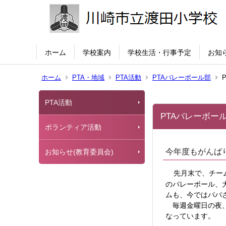
ホーム
学校案内
学校生活・行事予定
お知
ホーム
PTA・地域
PTA活動
PTAバレーボール部
PTA活動
PTAバレーボー
ボランティア活動
今年度もがんば
お知らせ(教育委員会)
先月末で、チー
のバレーボール、
ムも、
今ではパパ
毎週金曜日の夜、
なっています。