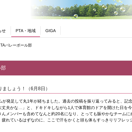
らせ
PTA・地域
GIGA
PTAバレーボール部
ル部
りましょう！（
6
月
8
日
）
ムが発足して丸1年が経ちました。過去の投稿を振り返ってみると、
記念
大丈夫かな…」と、
ドキドキしながら1人で体育館のドアを開けた日を
さんメンバーも含めてなんと約20名になり、
とっても賑やかなチームに
疲れているはずなのに、
ここで汗をかくと頭も体もすっきりリフレッ