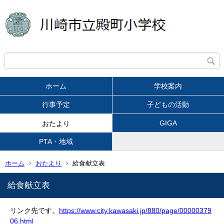
ホーム
学校案内
行事予定
子どもの活動
GIGA
おたより
PTA・地域
ホーム
おたより
給食献立表
給食献立表
リンク先です。
https://www.city.kawasaki.jp/880/page/00000379
06.html