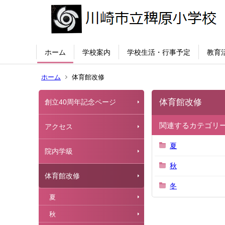
ホーム
学校案内
学校生活・行事予定
教育
ホーム
体育館改修
体育館改修
創立40周年記念ページ
関連するカテゴリ
アクセス
夏
院内学級
秋
体育館改修
冬
夏
秋