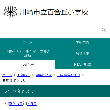
ホーム
学校案内
学校生活・行事予定・委員会
教育活動
活動
PTA・地域
お知らせ
ホーム
お知らせ
学年だより
５年 学年だより
５年 学年だより
５年 学年だより
夏休み号
７月号