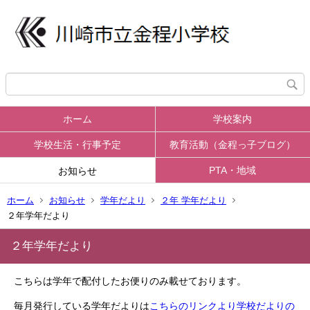
ホーム
学校案内
学校生活・行事予定
教育活動（金程っ子ブログ）
PTA・地域
お知らせ
ホーム
お知らせ
学年だより
２年 学年だより
２年学年だより
２年学年だより
こちらは学年で配付したお便りのみ載せております。
毎月発行している学年だよりは
こちらのリンクより学校だよりの