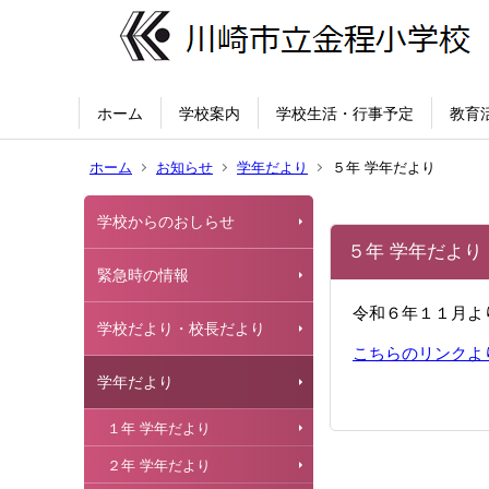
ホーム
学校案内
学校生活・行事予定
教育
ホーム
お知らせ
学年だより
５年 学年だより
学校からのおしらせ
５年 学年だより
緊急時の情報
令和６年１１月よ
学校だより・校長だより
こちらのリンクよ
学年だより
１年 学年だより
２年 学年だより