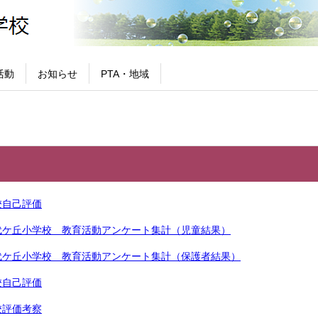
活動
お知らせ
PTA・地域
校自己評価
代ケ丘小学校 教育活動アンケート集計（児童結果）
代ケ丘小学校 教育活動アンケート集計（保護者結果）
校自己評価
校評価考察