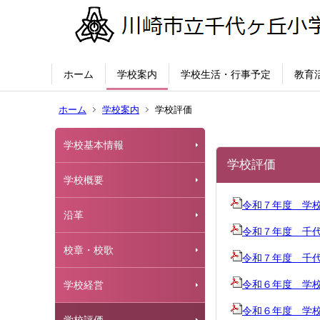
ホーム
学校案内
学校生活・行事予定
教育
ホーム
学校案内
学校評価
学校基本情報
学校評価
学校概要
令和７年度 学
沿革
令和７年度 千
校章・校歌
令和７年度 千
令和６年度 学
学校経営
令和６年度 学