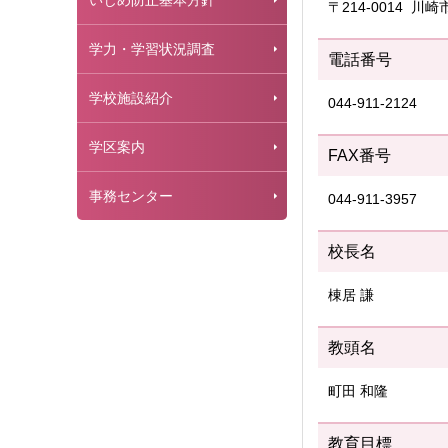
いじめ防止基本方針
〒214-0014 川
学力・学習状況調査
電話番号
学校施設紹介
044-911-2124
学区案内
FAX番号
事務センター
044-911-3957
校長名
棟居 謙
教頭名
町田 和隆
教育目標