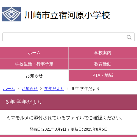
ホーム
学校案内
学校生活・行事予定
教育活動
PTA・地域
お知らせ
ホーム
お知らせ
学年だより
６年 学年だより
６年 学年だより
ミマモルメに添付されているファイルでご確認ください。
登録日:
2021年3月9日
/
更新日:
2025年8月5日