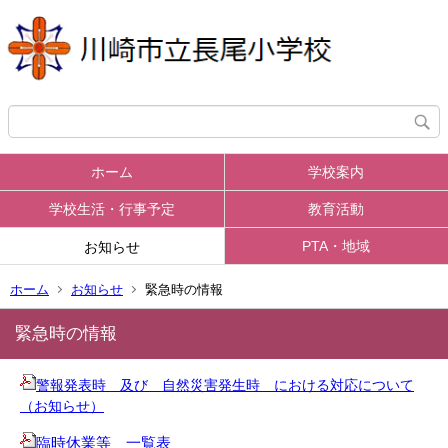
ホーム
学校案内
学校生活・行事予定
教育活動
PTA・地域
お知らせ
ホーム
お知らせ
緊急時の情報
緊急時の情報
警報発表時 及び 自然災害発生時 における対応について
（お知らせ）
臨時休業等 一覧表