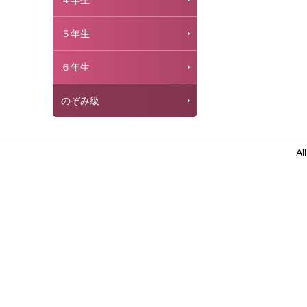
４年生
５年生
６年生
のぞみ級
Al