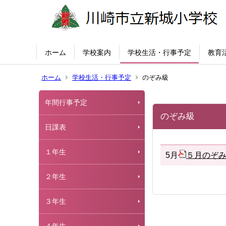
ホーム
学校案内
学校生活・行事予定
教育
ホーム
学校生活・行事予定
のぞみ級
年間行事予定
のぞみ級
日課表
１年生
5月
５月のぞ
２年生
３年生