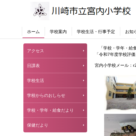
ホーム
学校案内
学校生活・行事予定
お知
「学校・学年・給食
アクセス
「令和7年度学校評
宮内小学校メール：r22100
日課表
学校生活
学校からのおしらせ
学校・学年・給食だより
保健だより