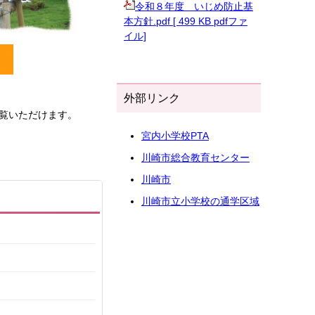
令和８年度 いじめ防止基
本方針.pdf [ 499 KB pdfファ
イル]
外部リンク
覧いただけます。
宮内小学校PTA
川崎市総合教育センター
川崎市
川崎市立小学校の通学区域