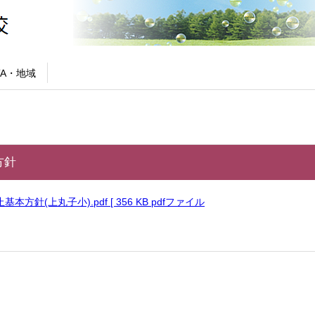
TA・地域
方針
本方針(上丸子小).pdf [ 356 KB pdfファイル