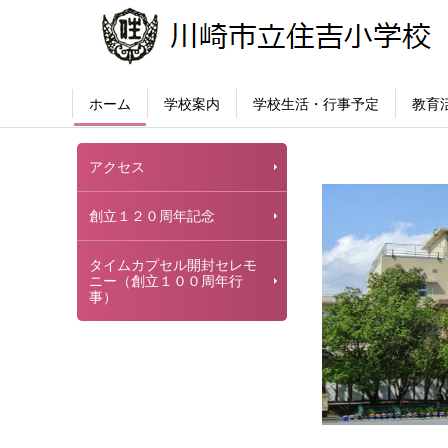
ホーム
学校案内
学校生活・行事予定
教育
アクセス
創立１２０周年記念
タイムカプセル開封セレモ
ニー（創立１００周年行
事）