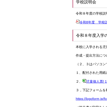
学校説明会
令和８年度の学校説
令和8年度 学校
令和８年度入学
本校に入学される児
作成・提出方法につ
（２、３はパソコン
１、配付された用紙
２、
児童個人票[ 19
３，下記フォームを
https://logoform.jp