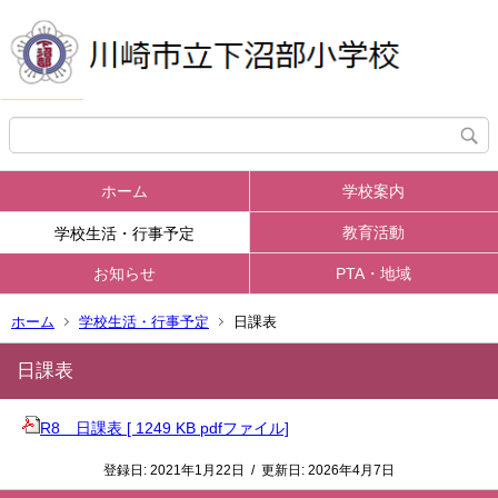
ホーム
学校案内
教育活動
学校生活・行事予定
お知らせ
PTA・地域
ホーム
学校生活・行事予定
日課表
日課表
R8 日課表 [ 1249 KB pdfファイル]
登録日:
2021年1月22日
/
更新日:
2026年4月7日