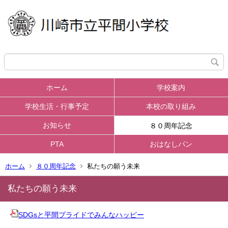
ホーム
学校案内
学校生活・行事予定
本校の取り組み
お知らせ
８０周年記念
PTA
おはなしパン
ホーム
８０周年記念
私たちの願う未来
私たちの願う未来
SDGsと平間プライドでみんなハッピー