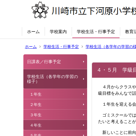
ホーム
学校案内
学校生活・行事予定
教育
ホーム
学校生活・行事予定
学校生活（各学年の学習の
日課表／行事予定
４・５月 学級
学校生活（各学年の学習の
様子）
４月からクラスや
級目標をみんなで
１年生
１年生を迎える会
２年生
３年生
ゴミスクールでは
たいと考えること
４年生
新しいことに前向
５年生