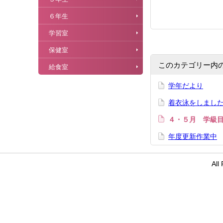
６年生
学習室
保健室
このカテゴリー内
給食室
学年だより
着衣泳をしまし
４・５月 学級
年度更新作業中
Al