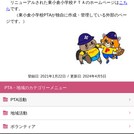
リニューアルされた東小倉小学校ＰＴＡのホームページは
こち
ら
です。
（東小倉小学校PTAが独自に作成・管理している外部のペー
ジです。）
登録日:
2021年1月22日
/
更新日:
2024年4月5日
PTA・地域
PTA活動
地域活動
ボランティア