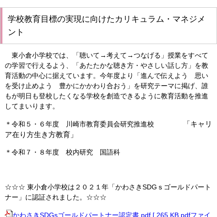
学校教育目標の実現に向けたカリキュラム・マネジメ
ント
東小倉小学校では、「聴いて→考えて→つなげる」授業をすべて
の学習で行えるよう、「あたたかな聴き方・やさしい話し方」を教
育活動の中心に据えています。今年度より「進んで伝えよう 思い
を受け止めよう 豊かにかかわり合おう」を研究テーマに掲げ、誰
もが明日も登校したくなる学校を創造できるように教育活動を推進
してまいります。
「キャリ
＊令和５・６年度 川崎市教育委員会研究推進校
ア在り方生き方教育」
＊令和７・８年度 校内研究 国語科
☆☆☆ 東小倉小学校は２０２１年「かわさきSDGｓゴールドパート
ナー」に認証されました。☆☆☆
かわさきSDGsゴールドパートナー認定書.pdf [ 265 KB pdfファイ