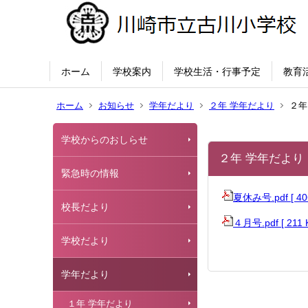
ホーム
学校案内
学校生活・行事予定
教育
ホーム
お知らせ
学年だより
２年 学年だより
２年
学校からのおしらせ
２年 学年だより
緊急時の情報
夏休み号.pdf [ 4
校長だより
４月号.pdf [ 211
学校だより
学年だより
１年 学年だより