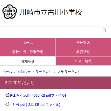
ホーム
学校案内
学校生活・行事予定
教育活動
PTA・地域
お知らせ
ホーム
お知らせ
学年だより
２年 学年だより
２年 学年だより
夏休み号.pdf [ 4063 KB pdfファイル]
４月号.pdf [ 211 KB pdfファイル]