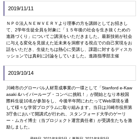
2019/11/11
ＮＰＯ法人ＮＥＷＶＥＲＹより理事の方を講師としてお招きし
て、2学年生徒全員を対象に「１５年後の社会を生き抜くための
進路づくり」についてご講演をいただきました。最新技術が社会
に与える変化を見据えた近未来を洞察する視点での自己実現をお
話をいただき、生徒たちは熱心に受講し、課題に対するディスカ
ッションでは真剣に討論をしていました。進路指導部主催
2019/10/14
川崎市のグローバル人材育成事業の一環として「Stanford e-Kaw
asaki &ハイパーループ・コンペに挑戦！」が開始となり本校国
際科生徒10名が参加をし、今後半年間にわたってWeb環境を通
して様々な学習プログラムに取り組みます。当日は川崎市役所第
3庁舎において開講式が行われ、スタンフォード大学のゲーリ
ー・ムカイ博士（当プロジェクト運営責任者）が受講生たちを激
励しました。
登録日:
2021年8月5日
/
更新日:
2021年8月5日