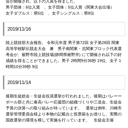
会が開催され、以下の入賞を得ました。
男子団体：6位入賞 、女子団体：5位入賞（関東大会出場）
女子ダブルス：県5位 、女子シングルス：県8位
2019/11/16
陸上競技部大会報告。 令和元年度 男子第72回 女子第28回 関東
高等学校駅伝競走大会 兼 男子南関東・北関東ブロック代表選
考会が、裾野市陸上競技場(静岡県裾野市) にて開催され以下の好
成績を得ることができました。男子 2時間9分36秒 19位、女子 1
時間10分39秒 9位
2019/11/14
後期生徒総会・生徒会役員選挙が行われました。後期はバレーー
ボール部と共に春高バレー応援団の組織づくりや三送会、生徒会
予算の決算への取り組みが待っています。 選挙は例年、川崎市
選挙管理委員会様より本物の記載台と投票箱をお借りし、実際の
国政選挙の環境を模して実施を行っています。 生徒会主催