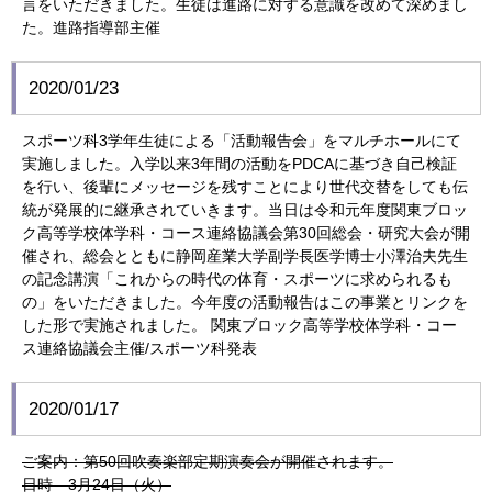
言をいただきました。生徒は進路に対する意識を改めて深めまし
た。進路指導部主催
2020/01/23
スポーツ科3学年生徒による「活動報告会」をマルチホールにて
実施しました。入学以来3年間の活動をPDCAに基づき自己検証
を行い、後輩にメッセージを残すことにより世代交替をしても伝
統が発展的に継承されていきます。当日は令和元年度関東ブロッ
ク高等学校体学科・コース連絡協議会第30回総会・研究大会が開
催され、総会とともに静岡産業大学副学長医学博士小澤治夫先生
の記念講演「これからの時代の体育・スポーツに求められるも
の」をいただきました。今年度の活動報告はこの事業とリンクを
した形で実施されました。 関東ブロック高等学校体学科・コー
ス連絡協議会主催/スポーツ科発表
2020/01/17
ご案内：第50回吹奏楽部定期演奏会が開催されます。
日時 3月24日（火）