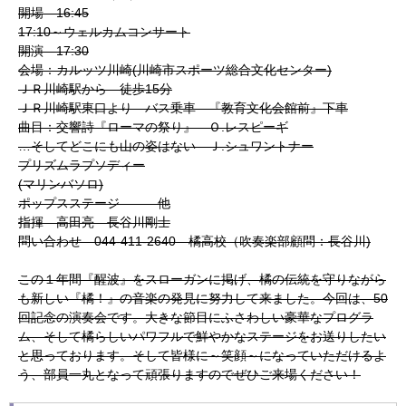
開場 16:45
17:10～ウェルカムコンサート
開演 17:30
会場：カルッツ川崎(川崎市スポーツ総合文化センター)
ＪＲ川崎駅から 徒歩15分
ＪＲ川崎駅東口より バス乗車 『教育文化会館前』下車
曲目：交響詩『ローマの祭り』 Ｏ.レスピーギ
…そしてどこにも山の姿はない Ｊ.シュワントナー
プリズムラプソディー
(マリンバソロ)
ポップスステージ 他
指揮 高田亮 長谷川剛士
問い合わせ 044-411-2640 橘高校（吹奏楽部顧問：長谷川)
この１年間『醒波』をスローガンに掲げ、橘の伝統を守りながら
も新しい『橘！』の音楽の発見に努力して来ました。今回は、50
回記念の演奏会です。大きな節目にふさわしい豪華なプログラ
ム、そして橘らしいパワフルで鮮やかなステージをお送りしたい
と思っております。そして皆様に～笑顔～になっていただけるよ
う、部員一丸となって頑張りますのでぜひご来場ください！