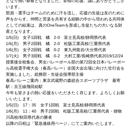
となり熱い新春となりました。皆様の応援、誠にありがとうござ
います。
部員・選手はチームのために汗を流し、応援の生徒は友のために
声をからす。仲間と苦楽を共有する経験の中から培われる共同体
としての結束は、真のOneTeamを形成し生徒たちの大いなる財
産となります。
1/5(日) 女子1回戦 橘 2-0 富士見高校/静岡県代表
1/6(月) 男子2回戦 橘 2-0 松阪工業高校/三重県代表
1/6(月) 女子2回戦 橘 0-2 東九州龍谷/大分県代表
1/7(火) 男子3回戦 橘 0-2 大村工業/長崎県代表2019/12/24
授業後全校集会、男女バレーボール部の第72回全日本バレーボー
ル高校選手権大会（春高バレー）全国大会出場に向けた壮行会を
実施しました。総務部・生徒会指導部主催
春高バレーご案内：東京武蔵野の森総合スポーツプラザ 最寄
駅：京王線飛田給駅
今年も皆さまの熱い応援をいただきたく存じます。よろしくお願
いいたします。
1/5(日) 17：35 女子1回戦 富士見高校/静岡県代表
1/6(月) 11：40 男子2回戦 松阪工業高校/三重県代表・雄物
川高校/秋田県代表の勝者
以降の日程は「緊急連絡用ページ」にてご案内いたします。