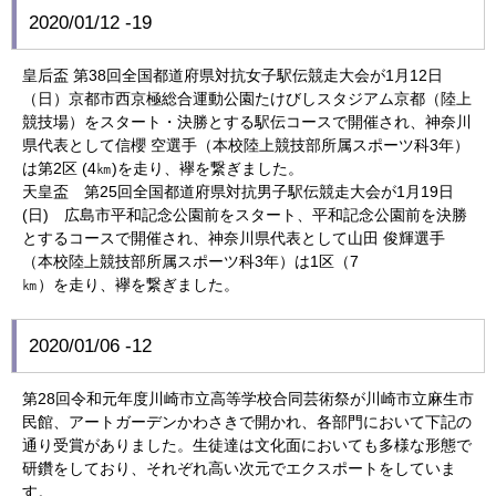
2020/01/12 -19
皇后盃 第38回全国都道府県対抗女子駅伝競走大会が1月12日
（日）京都市西京極総合運動公園たけびしスタジアム京都（陸上
競技場）をスタート・決勝とする駅伝コースで開催され、神奈川
県代表として信櫻 空選手（本校陸上競技部所属スポーツ科3年）
は第2区 (4㎞)を走り、襷を繋ぎました。
天皇盃 第25回全国都道府県対抗男子駅伝競走大会が1月19日
(日) 広島市平和記念公園前をスタート、平和記念公園前を決勝
とするコースで開催され、神奈川県代表として山田 俊輝選手
（本校陸上競技部所属スポーツ科3年）は1区（7
㎞）を走り、襷を繋ぎました。
2020/01/06 -12
第28回令和元年度川崎市立高等学校合同芸術祭が川崎市立麻生市
民館、アートガーデンかわさきで開かれ、各部門において下記の
通り受賞がありました。生徒達は文化面においても多様な形態で
研鑽をしており、それぞれ高い次元でエクスポートをしていま
す。