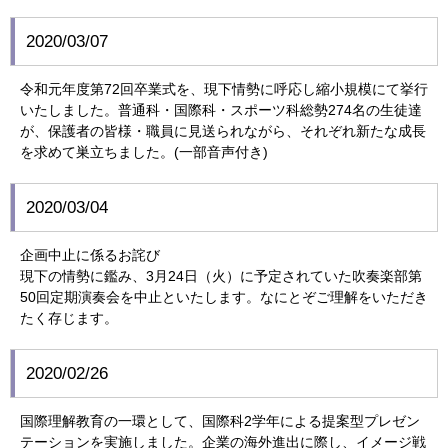
2020/03/07
令和元年度第72回卒業式を、現下情勢に呼応し縮小規模にて挙行
いたしました。普通科・国際科・スポーツ科総勢274名の生徒達
が、保護者の皆様・職員に見送られながら、それぞれ新たな成長
を求めて巣立ちました。(一部音声付き)
2020/03/04
企画中止に係るお詫び
現下の情勢に鑑み、3月24日（火）に予定されていた吹奏楽部第
50回定期演奏会を中止といたします。なにとぞご理解をいただき
たく存じます。
2020/02/26
国際理解教育の一環として、国際科2学年による提案型プレゼン
テーションを実施しました。企業の海外進出に際し、イメージ戦