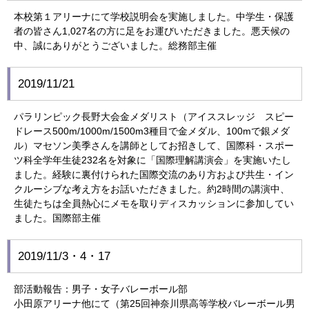
本校第１アリーナにて学校説明会を実施しました。中学生・保護
者の皆さん1,027名の方に足をお運びいただきました。悪天候の
中、誠にありがとうございました。総務部主催
2019/11/21
パラリンピック長野大会金メダリスト（アイススレッジ スピー
ドレース500m/1000m/1500m3種目で金メダル、100mで銀メダ
ル）マセソン美季さんを講師としてお招きして、国際科・スポー
ツ科全学年生徒232名を対象に「国際理解講演会」を実施いたし
ました。経験に裏付けられた国際交流のあり方および共生・イン
クルーシブな考え方をお話いただきました。約2時間の講演中、
生徒たちは全員熱心にメモを取りディスカッションに参加してい
ました。国際部主催
2019/11/3・4・17
部活動報告：男子・女子バレーボール部
小田原アリーナ他にて（第25回神奈川県高等学校バレーボール男