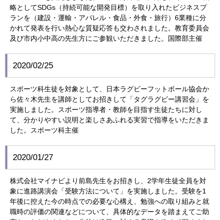
略としてSDGs（持続可能な開発目標）を取り入れたビジネスプ
ランを（建設・運輸・アパレル・食品・外食・旅行）6業種に分
かれて発表を行い熱心な質疑応答も交わされました。教育委員会
及び市内小中高の先生方にご参観いただきました。国際部主催
2020/02/25
スポーツ科生徒を対象として、日本ラグビーフットボール協会か
ら佐々木先生を講師としてお招きして「タグラグビー講習会」を
実施しました。スポーツ指導者・教師を目指す生徒たちに対し
て、分かりやすい説明と楽しさあふれる実習で指導をいただきま
した。スポーツ科主催
2020/01/27
株式会社マイナビより前島先生をお招きし、2学年生徒全員を対
象に進路講演会「受験方法について」を実施しました。受験を1
年後に控えた今の時点での必要な心構え、勉強への取り組みと就
職時の評価の関連などについて、具体的なデータを踏まえてご助