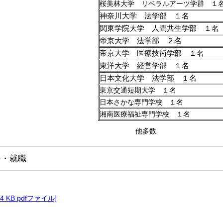
桜美林大学 リベラルアーツ学群 １
神奈川大学 法学部 １名
関東学院大学 人間共生学部 １名
帝京大学 法学部 ２名
帝京大学 医療技術学部 １名
東洋大学 経営学部 １名
日本文化大学 法学部 １名
東京交通短期大学 １名
日本さかな専門学校 １名
湘南医療福祉専門学校 １名
他多数
路・就職
 84 KB pdfファイル]