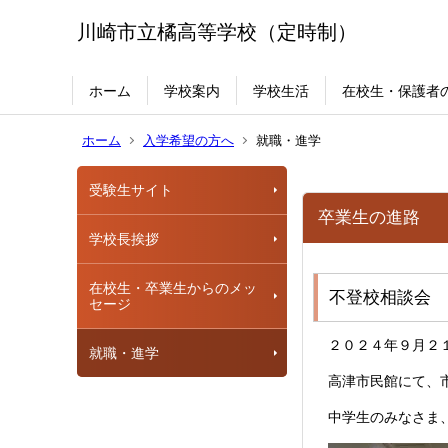
川崎市立橘高等学校（定時制）
ホーム
学校案内
学校生活
在校生・保護者
ホーム
入学希望の方へ
就職・進学
受験生サイト
卒業生の進路
学校長挨拶
在校生・卒業生からのメッ
不登校相談会
セージ
２０２４年９月２
就職・進学
高津市民館にて、
中学生のみなさま