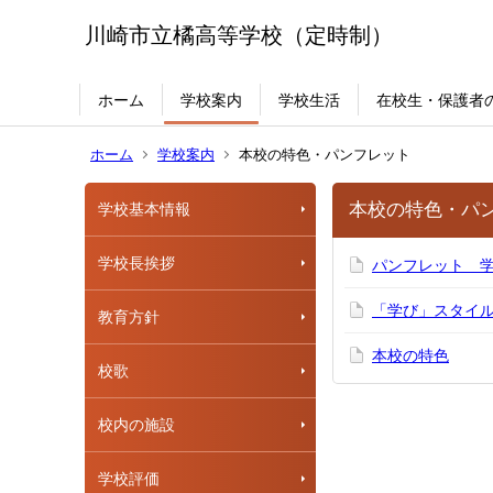
川崎市立橘高等学校（定時制）
ホーム
学校案内
学校生活
在校生・保護者
ホーム
学校案内
本校の特色・パンフレット
本校の特色・パ
学校基本情報
学校長挨拶
パンフレット 
「学び」スタイ
教育方針
本校の特色
校歌
校内の施設
学校評価