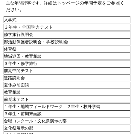
詳細はトッページの年間予定を
ご参照く
主な年間行事です。
ださい。
入学式
３年生・全国学力テスト
修学旅行説明会
学校説明会
部活動保護者説明会・
体育祭
地域巡回・教育相談
３年生・修学旅行
前期中間テスト
進路説明会
夏休み前面談
教育相談
前期末テスト
１年生・地域フィールドワーク ２年生・校外学習
３年生・前期末面談
合唱コンクール・文化祭演示の部
文化祭展示の部