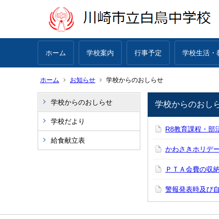
ホーム
学校案内
行事予定
学校生活・
ホーム
お知らせ
学校からのおしらせ
学校からのおしらせ
学校からのおし
学校だより
R8教育課程・部
給食献立表
かわさきホリデ
ＰＴＡ会費の収
警報発表時及び