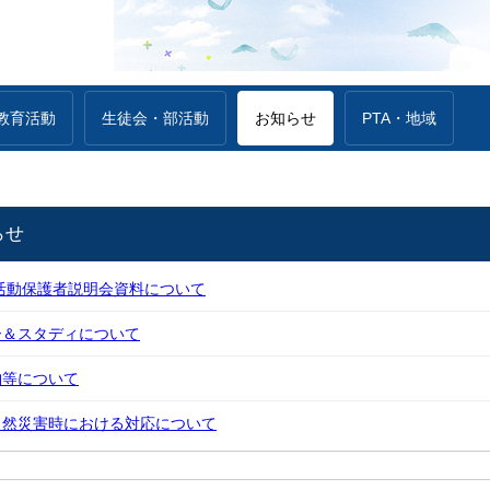
教育活動
生徒会・部活動
お知らせ
PTA・地域
らせ
活動保護者説明会資料について
ー＆スタディについて
納等について
自然災害時における対応について