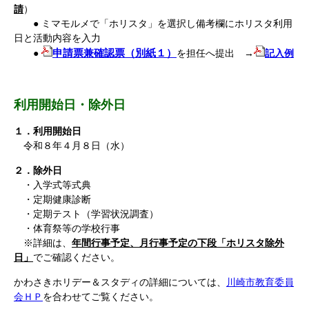
請
）
● ミマモルメで「ホリスタ」を選択し備考欄にホリスタ利用
日と活動内容を入力
申請票兼確認票（別紙１）
●
を担任へ提出 →
記入例
利用開始日・除外日
１．利用開始日
令和８年４月８日（水）
２．除外日
・入学式等式典
・定期健康診断
・定期テスト（学習状況調査）
・体育祭等の学校行事
※詳細は、
年間行事予定、月行事予定の下段「ホリスタ除外
日」
でご確認ください。
かわさきホリデー＆スタディの詳細については、
川崎市教育委員
会ＨＰ
を合わせてご覧ください。