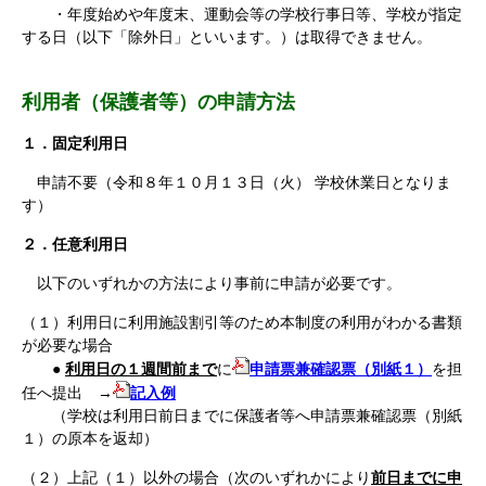
・年度始めや年度末、運動会等の学校行事日等、学校が指定
する日（以下「除外日」といいます。）は取得できません。
利用者（保護者等）の申請方法
１．固定利用日
申請不要（令和８年１０月１３日（火） 学校休業日となりま
す）
２．任意利用日
以下のいずれかの方法により事前に申請が必要です。
（１）利用日に利用施設割引等のため本制度の利用がわかる書類
が必要な場合
●
利用日の１週間前まで
に
申請票兼確認票（別紙１）
を担
任へ提出 →
記入例
（学校は利用日前日までに保護者等へ申請票兼確認票（別紙
１）の原本を返却
）
（２）上記（１）以外の場合（次のいずれかにより
前日までに申