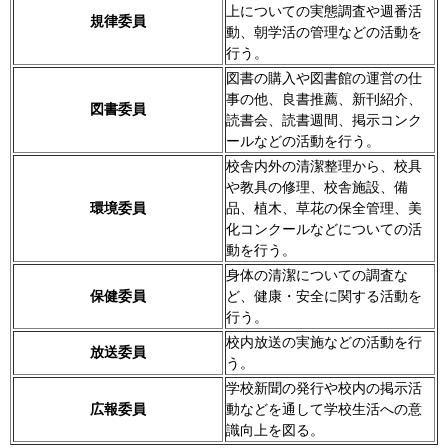
上についての実態調査や週番活
規律委員
動、朝学活の管理などの活動を
行う。
図書の購入や図書館の運営の仕
事の他、良書推薦、新刊紹介、
図書委員
読書会、読書週間、掲示コンク
ールなどの活動を行う。
校舎内外の清潔整理から、校具
や教具の修理、校舎施設、備
環境委員
品、植木、草花の保全管理、美
化コンクールなどについての活
動を行う。
身体の清潔についての調査な
保健委員
ど、健康・安全に関する活動を
行う。
校内放送の実施などの活動を行
放送委員
う。
学校新聞の発行や校内の掲示活
広報委員
動などを通して学校生活への意
識向上を図る。