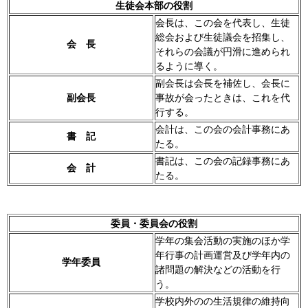
生徒会本部の役割
会長は、この会を代表し、生徒
総会および生徒議会を招集し、
会 長
それらの会議が円滑に進められ
るように導く。
副会長は会長を補佐し、会長に
副会長
事故が会ったときは、これを代
行する。
会計は、この会の会計事務にあ
書 記
たる。
書記は、この会の記録事務にあ
会 計
たる。
委員・委員会の役割
学年の集会活動の実施のほか学
年行事の計画運営及び学年内の
学年委員
諸問題の解決などの活動を行
う。
学校内外のの生活規律の維持向