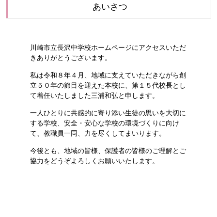
あいさつ
川崎市立長沢中学校ホームページにアクセスいただ
きありがとうございます。
私は
令和８年４月
、地域に支えていただきながら創
立５０年の節目を迎えた本校に、
第１５代校長とし
て着任いたしました三浦和弘と
申します
。
一人ひとりに共感的に寄り添い生徒の思いを大切に
する学校、安全・安心な学校
の
環境づくり
に向け
て、
教職員一同
、
力を尽くしてまいります
。
今後とも、地域の皆様、保護者の皆様のご理解とご
協力を
どうぞ
よろしくお願いいたします。